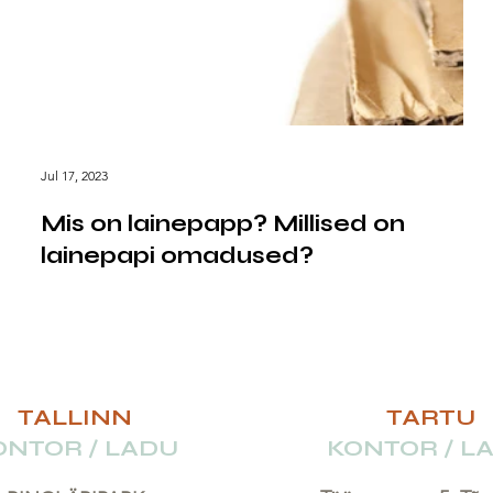
Jul 17, 2023
Mis on lainepapp? Millised on
lainepapi omadused?
TALLINN
TARTU
ONTOR / LADU
KONTOR / L