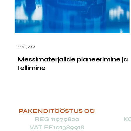
Sep 2, 2023
Messimaterjalide planeerimine ja
tellimine
PAKENDITÖÖSTUS OÜ
REG
11979820
K
VAT EE101389918