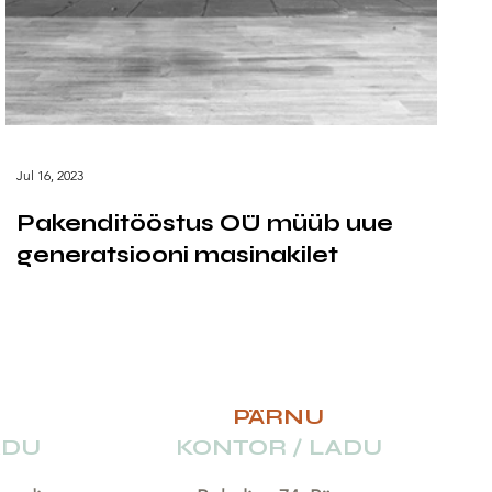
Jul 16, 2023
Pakenditööstus OÜ müüb uue
generatsiooni masinakilet
PÄRNU
ADU
KONTOR / LADU