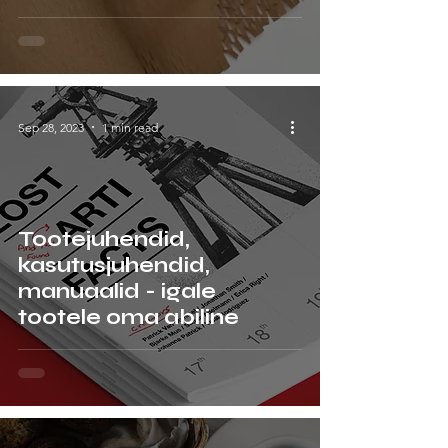
Sep 28, 2023
1 min read
Tootejuhendid,
kasutusjuhendid,
manuaalid - igale
tootele oma abiline