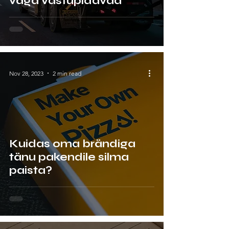
väga vastupidavad
Nov 28, 2023
2 min read
Kuidas oma brändiga
tänu pakendile silma
paista?