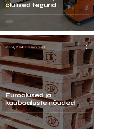
olulised tegurid
Mar 4, 2024
2 min read
Euroalused ja
kaubaaluste nõuded